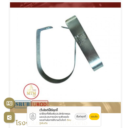
เว็บไซต์นี้ใช้คุกกี้
เราใช้คุกกี้เพื่อเพิ่มประสิทธิภาพและ
ตั้งค่าคุกกี้
ยอมรับ
มอบประสบการณ์ความพึงพอใจ
โรงงานผลิตแคล้มป์รัดท่อ
ของท่านในการใช้งานเว็บไซต์
เรียน
รู้เพิ่มเติม