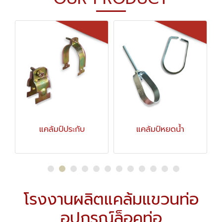
แคล้มป์หยดน้ำ
แคล้มป์โอมขาคู่
โรงงานผลิตแคล้มแขวนท่อ
อุปกรณ์ล็อคท่อ