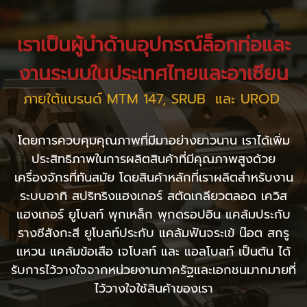
เราเป็นผู้นำด้านอุปกรณ์ล็อกท่อและ
งานระบบในประเทศไทยและอาเซียน
ภายใต้แบรนด์ MTM 147, SRUB และ UROD
โดยการควบคุมคุณภาพที่มีมาอย่างยาวนาน เราได้เพิ่ม
ประสิทธิภาพในการผลิตสินค้าที่มีคุณภาพสูงด้วย
เครื่องจักรที่ทันสมัย โดยสินค้าหลักที่เราผลิตสำหรับงาน
ระบบอาทิ สปริทริงแฮงเกอร์ สตัดเกลียวตลอด เควิส
แฮงเกอร์ ยูโบลท์ พุกเหล็ก พุกดรอปอิน แคล้มประกับ
รางซีสังกะสี ยูโบลท์ประกับ แคล้มฟันจระเข้ น๊อต สกรู
แหวน แคล้มข้อเสือ เจโบลท์ และ แอลโบลท์ เป็นต้น ได้
รับการไว้วางใจจากหน่วยงานภาครัฐและเอกชนมากมายที่
ไว้วางใจใช้สินค้าของเรา