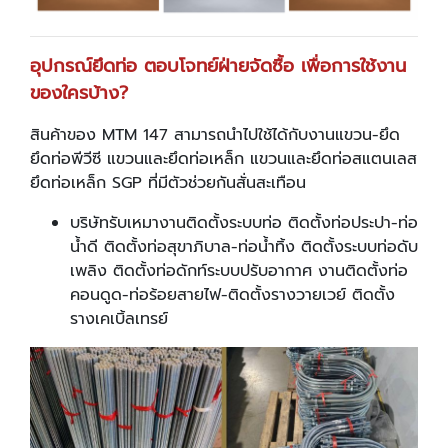
อุปกรณ์ยึดท่อ ตอบโจทย์ฝ่ายจัดซื้อ เพื่อการใช้งาน
ของใครบ้าง
?
สินค้าของ MTM 147 สามารถนำไปใช้ได้กับงานแขวน-ยึด
ยึดท่อพีวีซี แขวนและยึดท่อเหล็ก แขวนและยึดท่อสแตนเลส
ยึดท่อเหล็ก SGP ที่มีตัวช่วยกันสั่นสะเทือน
บริษัทรับเหมางานติดตั้งระบบท่อ ติดตั้งท่อประปา-ท่อ
น้ำดี ติดตั้งท่อสุขาภิบาล-ท่อน้ำทิ้ง ติดตั้งระบบท่อดับ
เพลิง ติดตั้งท่อดักท์ระบบปรับอากาศ งานติดตั้งท่อ
คอนดูด-ท่อร้อยสายไฟ-ติดตั้งรางวายเวย์ ติดตั้ง
รางเคเบิ้ลเทรย์