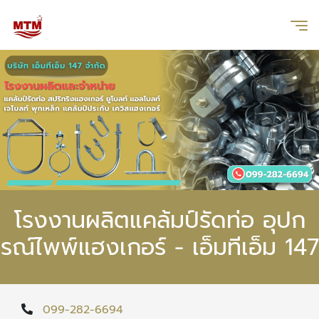
โรงงานผลิตแคล้มป์รัดท่อ อุปก
รณ์ไพพ์แฮงเกอร์ - เอ็มทีเอ็ม 147
099-282-6694